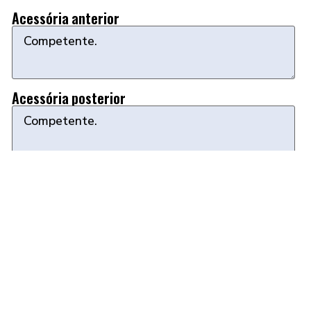
Acessória anterior
Acessória posterior
Safena Parva
Fasicidade e fluxo espontâneo da safena parva