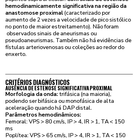
hemodinamicamente significativa na região da
anastomose proximal
(caracterizado por
aumento de 2 vezes a velocidade de pico sistólico
no ponto de maior estreitamento). Não foram
observados sinais de aneurismas ou
pseudoaneurismas. Também não há evidências de
fístulas arteriovenosas ou coleções ao redor do
enxerto.
CRITÉRIOS DIAGNÓSTICOS
AUSÊNCIA DE ESTENOSE SIGNIFICATIVA PROXIMAL
Morfologia da onda:
trifásica (na maioria),
podendo ser bifásica ou monofásica de alta
aceleração quando há DAP distal.
Parâmetros hemodinâmicos:
Femoral: VPS > 80 cm/s, IP > 4, IR > 1, TA < 150
ms
Poplítea: VPS > 65 cm/s, IP > 4, IR > 1, TA < 150