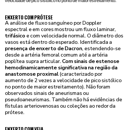
velocidade de pico sistólico no ponto de maior estreitamento.
ENXERTO COM PRÓTESE
A análise de fluxo sanguíneo por Doppler
espectral e em cores mostrou um fluxo laminar,
trifásico
e com velocidade normal. O diâmetro dos
vasos está dentro do esperado. Identificada a
presença de enxerto de Dacron
, estendendo-se
desde a artéria femoral comum até a artéria
poplítea supra articular.
Com sinais de estenose
hemodinamicamente significativa na região da
anastomose proximal
(caracterizado por
aumento de 2 vezes a velocidade de pico sistólico
no ponto de maior estreitamento). Não foram
observados sinais de aneurismas ou
pseudoaneurismas. Também não há evidências de
fístulas arteriovenosas ou coleções ao redor da
prótese.
ENXERTO COM VEIA