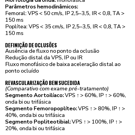
Morfologia da onda:
monofásica
Parâmetros hemodinâmicos:
Femoral: VPS < 50 cm/s, IP 2,5–3,5, IR < 0,8, TA >
150 ms
Poplítea: VPS < 35 cm/s, IP 2,5–3,5, IR < 0,8, TA >
150 ms
DEFINIÇÃO DE OCLUSÕES
Ausência de fluxo no ponto da oclusão
Redução distal da VPS, IP ou IR
Fluxo monofásico de baixa aceleração distal ao
ponto ocluído
REVASCULARIZAÇÃO BEM SUCEDIDA
(Comparativo com exame pré-tratamento)
Segmento Aortoilíaco:
VPS ↑ > 60%, IP ↑ > 60%,
onda bi ou trifásica
Segmento Femoropoplíteo:
VPS ↑ > 80%, IP ↑ >
40%, onda bi ou trifásica
Segmento Popliteotibial:
VPS ↑ > 100%, IP ↑ >
20%, onda bi ou trifásica