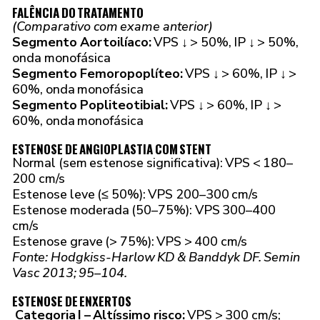
FALÊNCIA DO TRATAMENTO
(Comparativo com exame anterior)
Segmento Aortoilíaco:
VPS ↓ > 50%, IP ↓ > 50%,
onda monofásica
Segmento Femoropoplíteo:
VPS ↓ > 60%, IP ↓ >
60%, onda monofásica
Segmento Popliteotibial:
VPS ↓ > 60%, IP ↓ >
60%, onda monofásica
ESTENOSE DE ANGIOPLASTIA COM STENT
Normal (sem estenose significativa): VPS < 180–
200 cm/s
Estenose leve (≤ 50%): VPS 200–300 cm/s
Estenose moderada (50–75%): VPS 300–400
cm/s
Estenose grave (> 75%): VPS > 400 cm/s
Fonte: Hodgkiss-Harlow KD & Banddyk DF. Semin
Vasc 2013; 95–104.
ESTENOSE DE ENXERTOS
Categoria I – Altíssimo risco:
VPS > 300 cm/s;