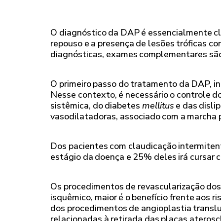
O diagnóstico da DAP é essencialmente clí
repouso e a presença de lesões tróficas co
diagnósticas, exames complementares são
O primeiro passo do tratamento da DAP, i
Nesse contexto, é necessário o controle do
sistêmica, do diabetes
mellitus
e das disli
vasodilatadoras, associado com a marcha p
Dos pacientes com claudicação intermiten
estágio da doença e 25% deles irá cursar c
Os procedimentos de revascularização dos
isquêmico, maior é o benefício frente aos r
dos procedimentos de angioplastia translu
relacionadas à retirada das placas ateros