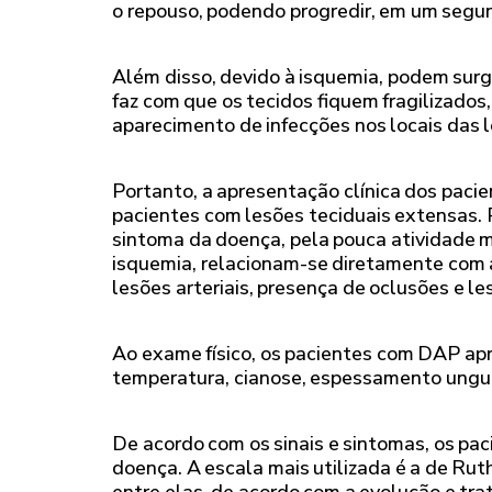
o repouso, podendo progredir, em um segu
Além disso, devido à isquemia, podem sur
faz com que os tecidos fiquem fragilizado
aparecimento de infecções nos locais das 
Portanto, a apresentação clínica dos paci
pacientes com lesões teciduais extensas. 
sintoma da doença, pela pouca atividade mu
isquemia, relacionam-se diretamente com a
lesões arteriais, presença de oclusões e le
Ao exame físico, os pacientes com DAP ap
temperatura, cianose, espessamento unguea
De acordo com os sinais e sintomas, os pa
doença. A escala mais utilizada é a de Rut
entre elas, de acordo com a evolução e tr