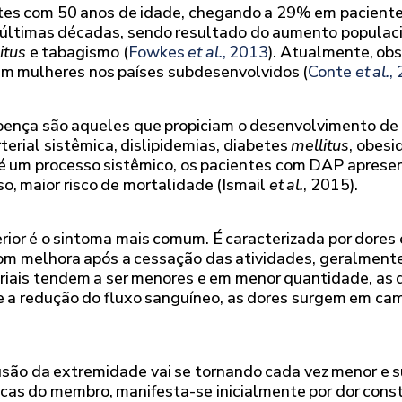
es com 50 anos de idade, chegando a 29% em pacientes
as últimas décadas, sendo resultado do aumento populac
itus
e tabagismo (
Fowkes
et al.
, 2013
). Atualmente, ob
em mulheres nos países subdesenvolvidos (
Conte
et al.
,
doença são aqueles que propiciam o desenvolvimento de a
erial sistêmica, dislipidemias, diabetes
mellitus
, obesi
e é um processo sistêmico, os pacientes com DAP apres
so, maior risco de mortalidade (Ismail
et al.
, 2015).
rior é o sintoma mais comum. É caracterizada por dore
om melhora após a cessação das atividades, geralmente
eriais tendem a ser menores e em menor quantidade, as
e a redução do fluxo sanguíneo, as dores surgem em ca
usão da extremidade vai se tornando cada vez menor e 
ricas do membro, manifesta-se inicialmente por dor co