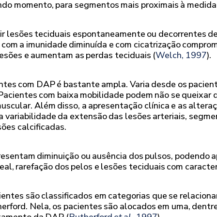
ndo momento, para segmentos mais proximais à medida 
gir lesões teciduais espontaneamente ou decorrentes d
s, com a imunidade diminuída e com cicatrização compro
lesões e aumentam as perdas teciduais (
Welch, 1997
).
entes com DAP é bastante ampla. Varia desde os pacien
Pacientes com baixa mobilidade podem não se queixar d
scular. Além disso, a apresentação clínica e as altera
 variabilidade da extensão das lesões arteriais, segme
sões calcificadas.
resentam diminuição ou ausência dos pulsos, podendo a
l, rarefação dos pelos e lesões teciduais com caracter
cientes são classificados em categorias que se relacio
herford. Nela, os pacientes são alocados em uma, dentre
atamento da DAP (
Rutherford
et al.
, 1997
).