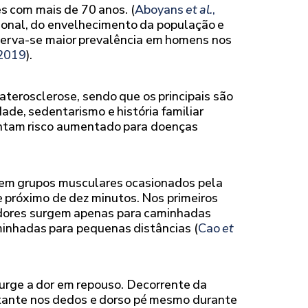
 com mais de 70 anos. (
Aboyans
et al.
,
ional, do envelhecimento da população e
serva-se maior prevalência em homens nos
 2019
).
terosclerose, sendo que os principais são
dade, sedentarismo e história familiar
entam risco aumentado para doenças
s em grupos musculares ocasionados pela
 próximo de dez minutos. Nos primeiros
 dores surgem apenas para caminhadas
minhadas para pequenas distâncias (
Cao
et
surge a dor em repouso. Decorrente da
nstante nos dedos e dorso pé mesmo durante