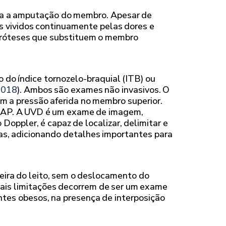
ada a amputação do membro. Apesar de
s vividos continuamente pelas dores e
e próteses que substituem o membro
do índice tornozelo-braquial (ITB) ou
018
). Ambos são exames não invasivos. O
om a pressão aferida no membro superior.
a DAP. A UVD é um exame de imagem,
Doppler, é capaz de localizar, delimitar e
adas, adicionando detalhes importantes para
beira do leito, sem o deslocamento do
ipais limitações decorrem de ser um exame
ntes obesos, na presença de interposição