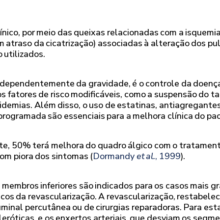
nico, por meio das queixas relacionadas com a isquemia
m atraso da cicatrização) associadas à alteração dos pu
 utilizados.
ndependentemente da gravidade, é o controle da doença 
s fatores de risco modificáveis, como a suspensão do ta
pidemias. Além disso, o uso de estatinas, antiagregant
rogramada são essenciais para a melhora clínica do pac
te, 50% terá melhora do quadro álgico com o tratamen
om piora dos sintomas (
Dormandy
et al.
, 1999
).
 membros inferiores são indicados para os casos mais 
iscos da revascularização. A revascularização, restabelec
minal percutânea ou de cirurgias reparadoras. Para esta
cleróticas, e os enxertos arteriais, que desviam os seg