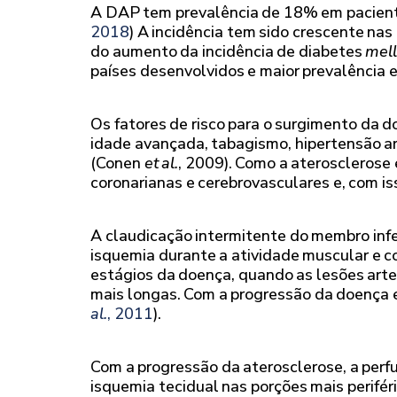
A DAP tem prevalência de 18% em pacient
2018
) A incidência tem sido crescente n
do aumento da incidência de diabetes
mell
países desenvolvidos e maior prevalência 
Os fatores de risco para o surgimento da 
idade avançada, tabagismo, hipertensão art
(Conen
et al.
, 2009). Como a ateroscleros
coronarianas e cerebrovasculares e, com is
A claudicação intermitente do membro infe
isquemia durante a atividade muscular e c
estágios da doença, quando as lesões art
mais longas. Com a progressão da doença 
al.
, 2011
).
Com a progressão da aterosclerose, a perf
isquemia tecidual nas porções mais perifé