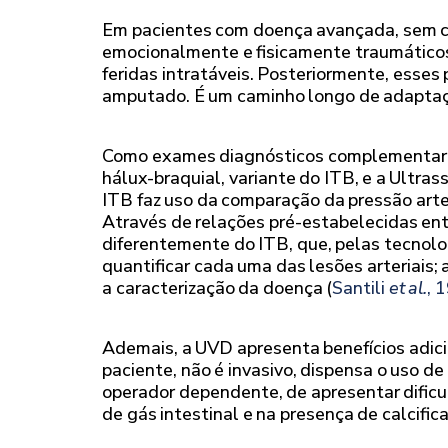
Em pacientes com doença avançada, sem co
emocionalmente e fisicamente traumáticos,
feridas intratáveis. Posteriormente, esse
amputado. É um caminho longo de adaptaçã
Como exames diagnósticos complementares
hálux-braquial, variante do ITB, e a Ultra
ITB faz uso da comparação da pressão arter
Através de relações pré-estabelecidas en
diferentemente do ITB, que, pelas tecnologi
quantificar cada uma das lesões arteriais;
a caracterização da doença (
Santili
et al.
, 
Ademais, a UVD apresenta benefícios adicio
paciente, não é invasivo, dispensa o uso d
operador dependente, de apresentar dificu
de gás intestinal e na presença de calcifica