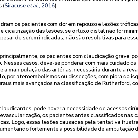
 (
Siracuse
et al.
, 2016
).
dram os pacientes com dor em repouso e lesões trófica
 e cicatrização das lesões, se o fluxo distal não for mi
sar de serem indicadas, não são resolutivas para esse
principalmente, os pacientes com claudicação grave, po
. Nesses casos, deve-se ponderar com mais cuidado os 
nte a manipulação das artérias, necessária durante a re
mplo, por ateroembolismos ou dissecções, com piora da i
graus mais avançados na classificação de Rutherford, 
laudicantes, pode haver a necessidade de acessos cirúr
evascularização, os pacientes antes classificados nas 
icas. Logo, essas lesões causadas pela tentativa frustra
 aumentando fortemente a possibilidade de amputação 