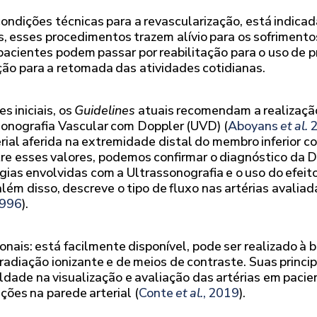
ndições técnicas para a revascularização, está indic
 esses procedimentos trazem alívio para os sofrimento
s pacientes podem passar por reabilitação para o uso d
o para a retomada das atividades cotidianas.
 iniciais, os
Guidelines
atuais recomendam a realização 
ssonografia Vascular com Doppler (UVD) (
Aboyans
et al.
2
ial aferida na extremidade distal do membro inferior c
tre esses valores, podemos confirmar o diagnóstico d
as envolvidas com a Ultrassonografia e o uso do efeito 
 além disso, descreve o tipo de fluxo nas artérias avali
1996
).
nais: está facilmente disponível, pode ser realizado à 
e radiação ionizante e de meios de contraste. Suas princ
ldade na visualização e avaliação das artérias em pacie
ções na parede arterial (
Conte
et al.
, 2019
).