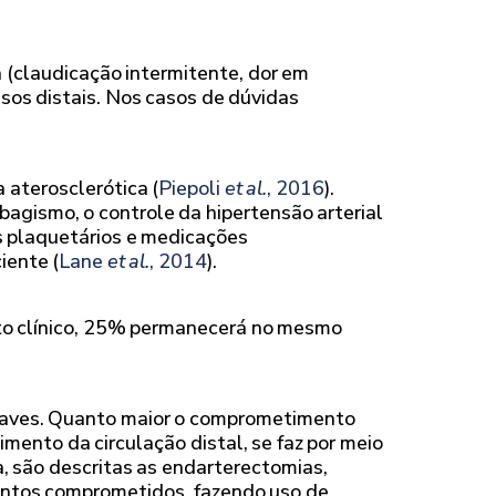
 (claudicação intermitente, dor em
lsos distais. Nos casos de dúvidas
aterosclerótica (
Piepoli
et al.
, 2016
).
bagismo, o controle da hipertensão arterial
es plaquetários e medicações
iente (
Lane
et al.
, 2014
).
to clínico, 25% permanecerá no mesmo
graves. Quanto maior o comprometimento
imento da circulação distal, se faz por meio
, são descritas as endarterectomias,
mentos comprometidos, fazendo uso de