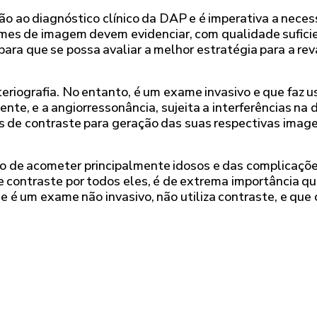
o ao diagnóstico clínico da DAP e é imperativa a nece
es de imagem devem evidenciar, com qualidade suficient
 para que se possa avaliar a melhor estratégia para a r
rteriografia. No entanto, é um exame invasivo e que faz 
nte, e a angiorressonância, sujeita a interferências na d
 de contraste para geração das suas respectivas image
to de acometer principalmente idosos e das complicaçõe
de contraste por todos eles, é de extrema importância q
e é um exame não invasivo, não utiliza contraste, e que