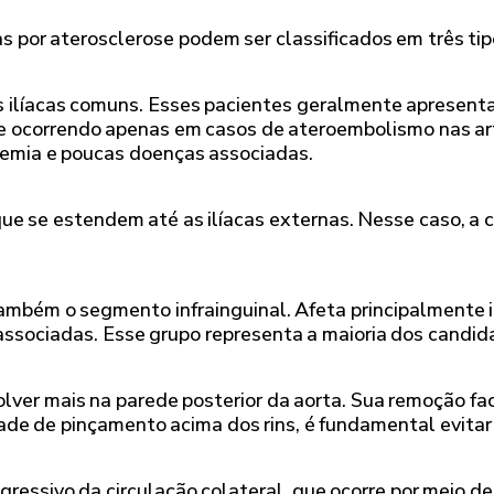
 por aterosclerose podem ser classificados em três tip
rias ilíacas comuns. Esses pacientes geralmente apresen
 e ocorrendo apenas em casos de ateroembolismo nas art
demia e poucas doenças associadas.
ue se estendem até as ilíacas externas. Nesse caso, a 
também o segmento infrainguinal. Afeta principalmente i
associadas. Esse grupo representa a maioria dos candidat
lver mais na parede posterior da aorta. Sua remoção fac
ade de pinçamento acima dos rins, é fundamental evitar
gressivo da circulação colateral, que ocorre por meio d