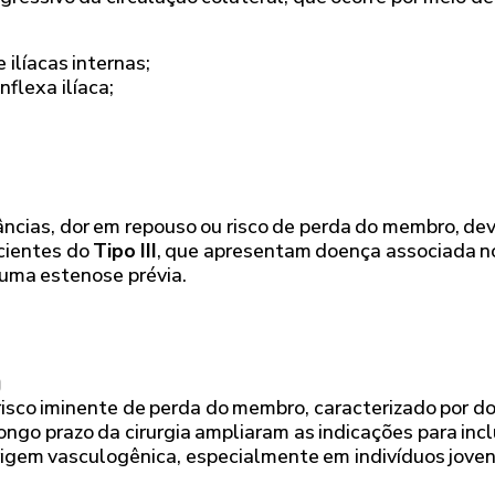
 ilíacas internas;
nflexa ilíaca;
âncias, dor em repouso ou risco de perda do membro, dev
cientes do
Tipo III
, que apresentam doença associada no 
 uma estenose prévia.
O
risco iminente de perda do membro, caracterizado por do
ngo prazo da cirurgia ampliaram as indicações para inc
igem vasculogênica, especialmente em indivíduos jovens