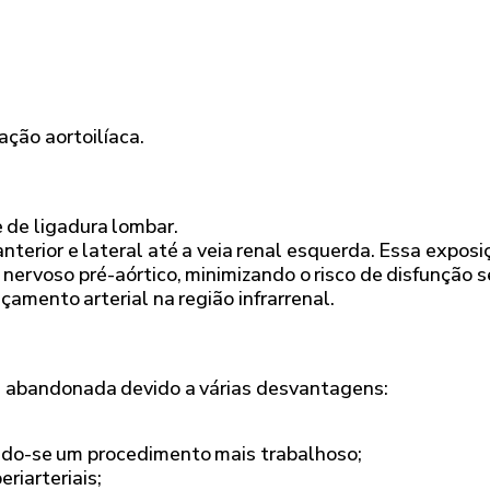
ação aortoilíaca.
 de ligadura lombar.
nterior e lateral até a veia renal esquerda. Essa exposi
o nervoso pré-aórtico, minimizando o risco de disfunção 
nçamento arterial na região infrarrenal.
 abandonada devido a várias desvantagens:
ndo-se um procedimento mais trabalhoso;
riarteriais;