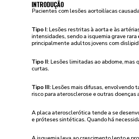
INTRODUÇÃO
Pacientes com lesões aortoilíacas causadas
Tipo I
: Lesões restritas à aorta e às arté
intensidades, sendo a isquemia grave rara
principalmente adultos jovens com dislipi
Tipo II
: Lesões limitadas ao abdome, mas q
curtas.
Tipo III
: Lesões mais difusas, envolvendo 
risco para aterosclerose e outras doenças 
A placa aterosclerótica tende a se desenvo
e próteses sintéticas. Quando há necessid
A isquemia leva ao crescimento lento e pro