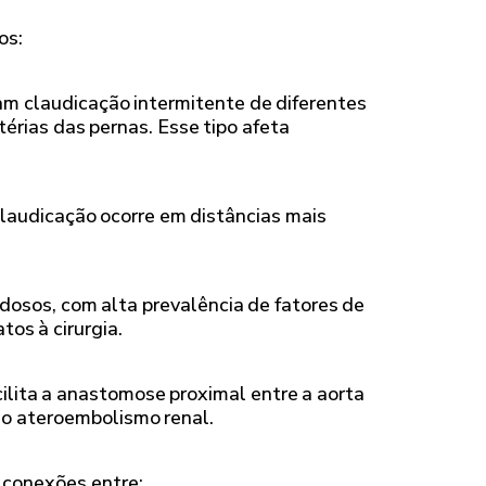
os:
tam claudicação intermitente de diferentes
érias das pernas. Esse tipo afeta
claudicação ocorre em distâncias mais
dosos, com alta prevalência de fatores de
os à cirurgia.
ilita a anastomose proximal entre a aorta
 o ateroembolismo renal.
e conexões entre: