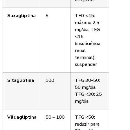
Saxagliptina
5
TFG <45:
máximo 2,5
mg/dia. TFG
<15
(insuficiência
renal
terminal):
suspender
Sitagliptina
100
TFG 30-50:
50 mg/dia.
TFG <30: 25
mg/dia
Vildagliptina
50 – 100
TFG <50:
reduzir para