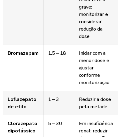
grave:
monitorizar e
considerar
redução da
dose
Bromazepam
1,5 – 18
Iniciar com a
menor dose e
ajustar
conforme
monitorização
Loflazepato
1 – 3
Reduzir a dose
de etilo
pela metade
Clorazepato
5 – 30
Em insuficiência
dipotássico
renal: reduzir