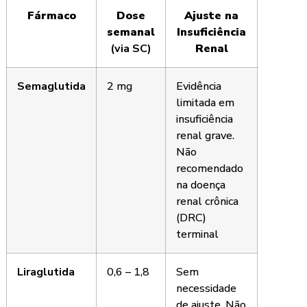
Fármaco
Dose
Ajuste na
semanal
Insuficiência
(via SC)
Renal
Semaglutida
2 mg
Evidência
limitada em
insuficiência
renal grave.
Não
recomendado
na doença
renal crônica
(DRC)
terminal
Liraglutida
0,6 – 1,8
Sem
necessidade
de ajuste. Não