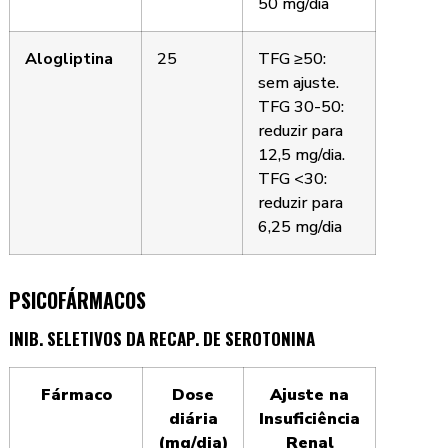
50 mg/dia
Alogliptina
25
TFG ≥50:
sem ajuste.
TFG 30-50:
reduzir para
12,5 mg/dia.
TFG <30:
reduzir para
6,25 mg/dia
PSICOFÁRMACOS
INIB. SELETIVOS DA RECAP. DE SEROTONINA
Fármaco
Dose
Ajuste na
diária
Insuficiência
(mg/dia)
Renal