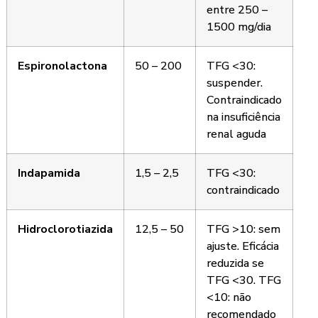
entre 250 –
1500 mg/dia
Espironolactona
50 – 200
TFG <30:
suspender.
Contraindicado
na insuficiência
renal aguda
Indapamida
1,5 – 2,5
TFG <30:
contraindicado
Hidroclorotiazida
12,5 – 50
TFG >10: sem
ajuste. Eficácia
reduzida se
TFG <30. TFG
<10: não
recomendado