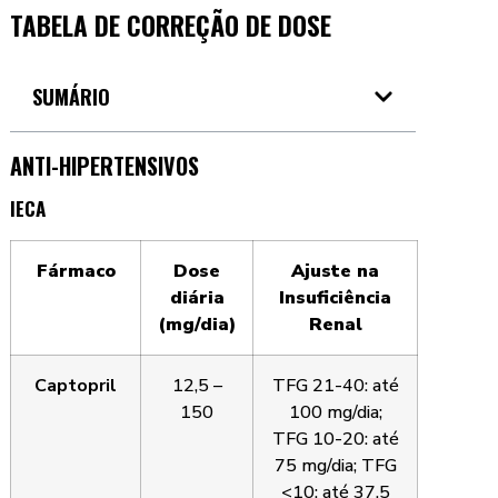
TABELA DE CORREÇÃO DE DOSE
SUMÁRIO
ANTI-HIPERTENSIVOS
IECA
Fármaco
Dose
Ajuste na
diária
Insuficiência
(mg/dia)
Renal
Captopril
12,5 –
TFG 21-40: até
150
100 mg/dia;
TFG 10-20: até
75 mg/dia; TFG
<10: até 37,5