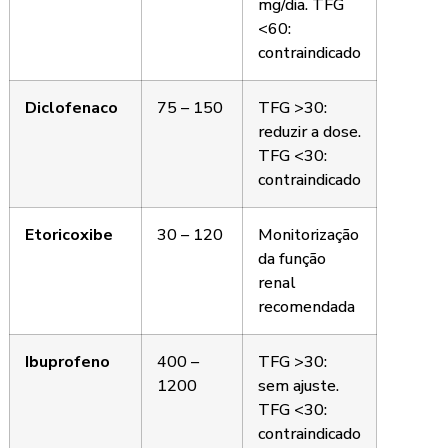
mg/dia. TFG
<60:
contraindicado
Diclofenaco
75 – 150
TFG >30:
reduzir a dose.
TFG <30:
contraindicado
Etoricoxibe
30 – 120
Monitorização
da função
renal
recomendada
Ibuprofeno
400 –
TFG >30:
1200
sem ajuste.
TFG <30:
contraindicado