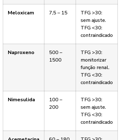
Meloxicam
7,5 – 15
TFG >30:
sem ajuste.
TFG <30:
contraindicado
Naproxeno
500 –
TFG >30:
1500
monitorizar
função renal.
TFG <30:
contraindicado
Nimesulida
100 –
TFG >30:
200
sem ajuste.
TFG <30:
contraindicado
Acemetacina
60 – 180
TFG >30: