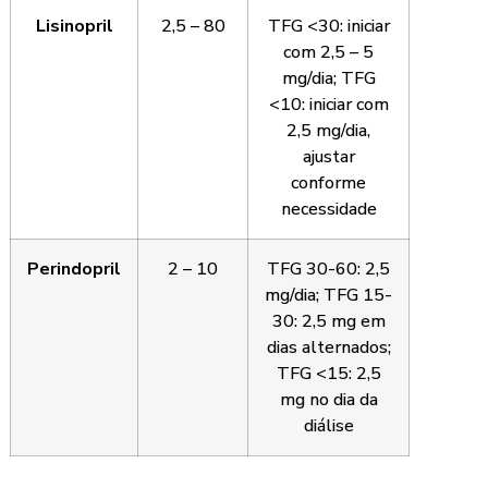
Lisinopril
2,5 – 80
TFG <30: iniciar
com 2,5 – 5
mg/dia; TFG
<10: iniciar com
2,5 mg/dia,
ajustar
conforme
necessidade
Perindopril
2 – 10
TFG 30-60: 2,5
mg/dia; TFG 15-
30: 2,5 mg em
dias alternados;
TFG <15: 2,5
mg no dia da
diálise