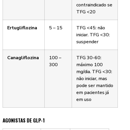
contraindicado se
TFG <20
Ertugliflozina
5 – 15
TFG <45: não
iniciar. TFG <30:
suspender
Canagliflozina
100 –
TFG 30-60:
300
máximo 100
mg/dia. TFG <30:
não iniciar, mas
pode ser mantido
em pacientes já
em uso
AGONISTAS DE GLP-1