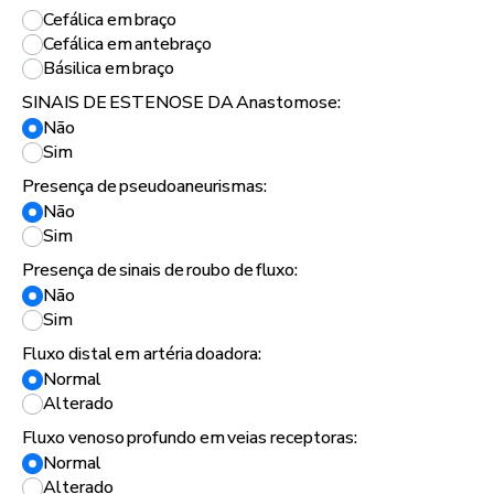
Cefálica em braço
Cefálica em antebraço
Básilica em braço
SINAIS DE ESTENOSE DA Anastomose:
Não
Sim
Presença de pseudoaneurismas:
Não
Sim
Presença de sinais de roubo de fluxo:
Não
Sim
Fluxo distal em artéria doadora:
Normal
Alterado
Fluxo venoso profundo em veias receptoras:
Normal
Alterado