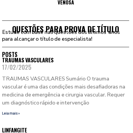
VENOSA
QUESTÕES PARA PROVA DE TÍTULO
Estude com base nas questões dos últimos anos
para alcançar o título de especialista!
POSTS
TRAUMAS VASCULARES
17/02/2025
TRAUMAS VASCULARES Sumário O trauma
vascular é uma das condições mais desafiadoras na
medicina de emergência e cirurgia vascular. Requer
um diagnóstico rápido e intervenção
Leia mais »
LINFANGITE